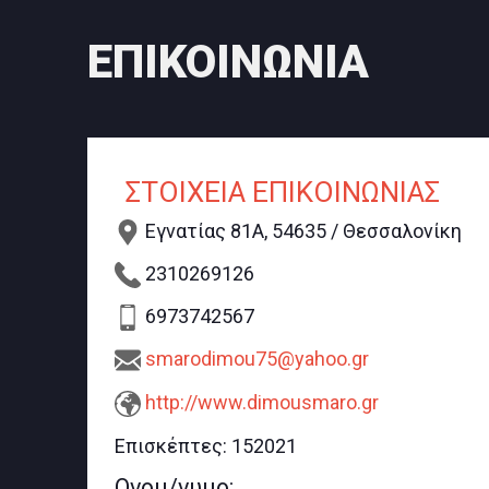
ΕΠΙΚΟΙΝΩΝΙΑ
ΣΤΟΙΧΕΙΑ ΕΠΙΚΟΙΝΩΝΙΑΣ
Εγνατίας 81Α, 54635 / Θεσσαλονίκη
2310269126
6973742567
smarodimou75@yahoo.gr
http://www.dimousmaro.gr
Επισκέπτες:
152021
Ονομ/νυμο: