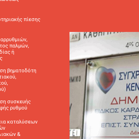
ρτηριακής πίεσης
 αρρυθμιών,
τος παλμών,
δίας ή
ς
ση βηματοδότη
τιακού,
ού,
ού)
ση συσκευής
φής ρυθμού
εια καταλύσεων
ών
λιακών &