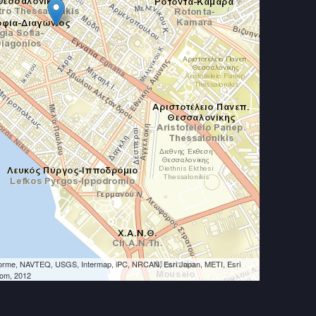
eLorme, NAVTEQ, USGS, Intermap, iPC, NRCAN, Esri Japan, METI, Esri
Tom, 2012