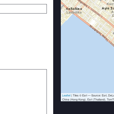
Leaflet
| Tiles © Esri — Source: Esri, D
China (Hong Kong), Esri (Thailand), Tom