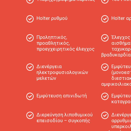
Holter ρυθμού
Holter α
Προληπτικός,
Έλεγχος
προαθλητικός,
αισθήμα
προεγχειρητικός έλεγχος
ταχυκαρ
βραδυκαρδία
Διενέργεια
Εμφύτευ
ηλεκτροφυσιολογικών
(μονοεσ
μελετών
διεστιακ
αμφικοιλιακ
Εμφύτευση απινιδωτή
Εμφύτευ
καταγρα
Διερεύνηση λιποθυμικού
Διενέργ
επεισοδίου – συγκοπής
αρρυθμι
υπερκοι