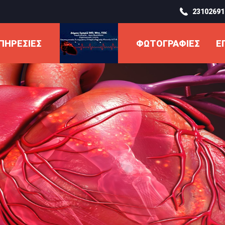
23102691
ΠΗΡΕΣΊΕΣ
ΦΩΤΟΓΡΑΦΊΕΣ
Ε