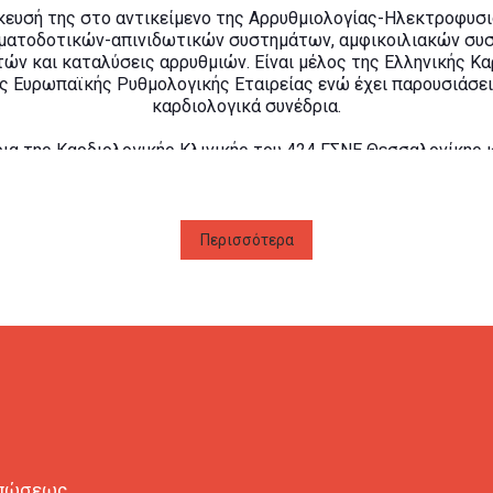
κευσή της στο αντικείμενο της Αρρυθμιολογίας-Ηλεκτροφυσιο
ματοδοτικών-απινιδωτικών συστημάτων, αμφικοιλιακών συ
ών και καταλύσεις αρρυθμιών. Είναι μέλος της Ελληνικής Κα
ς Ευρωπαϊκής Ρυθμολογικής Εταιρείας ενώ έχει παρουσιάσει
καρδιολογικά συνέδρια.
ρια της Καρδιολογικής Κλινικής του 424 ΓΣΝΕ Θεσσαλονίκης 
ική συνεργάτης της Α Καρδιολογικής Κλινικής του Γενικού Π
του τμήματος Ιατρικής του Αριστοτελείου Πανεπιστημίου Θεσ
ιατρείο στο κέντρο της Θεσσαλονίκης.
Περισσότερα
οπώσεως