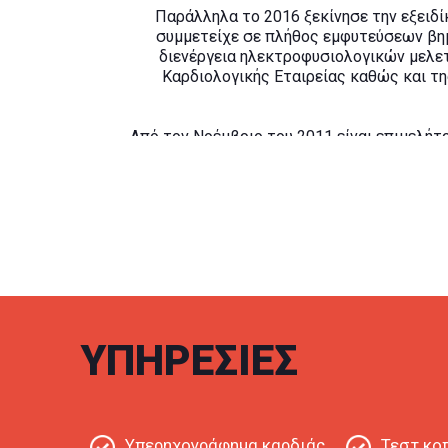
Παράλληλα το 2016 ξεκίνησε την εξειδί
συμμετείχε σε πλήθος εμφυτεύσεων βη
διενέργεια ηλεκτροφυσιολογικών μελετ
Καρδιολογικής Εταιρείας καθώς και τη
Από τον Νοέμβριο του 2011 είναι επιμελήτ
τον Σεμπέμβριο του 2018 είναι επιστημον
τον Ιούλιο του 2019 υποψήφια διδάκτωρ 
ΥΠΗΡΕΣΊΕΣ
Υπερηχογράφημα καρδιάς
Τεστ κ