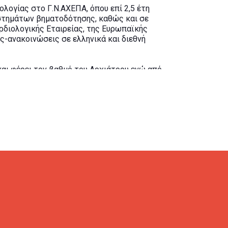
λογίας στο Γ.Ν.ΑΧΕΠΑ, όπου επί 2,5 έτη
στημάτων βηματοδότησης, καθώς και σε
ρδιολογικής Εταιρείας, της Ευρωπαϊκής
ς-ανακοινώσεις σε ελληνικά και διεθνή
και φέρει τον βαθμό του Αρχιάτρου ενώ από
ανεπιστημιακού Νοσοκομείου ΑΧΕΠΑ και από
σαλονίκης Από το 2014 διατηρεί ιδιωτικό