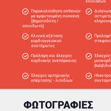
κοιλιακών
Παρακολούθηση ασθενών
Διάγνωσ
με εμφυτευμένη συσκευή
αντιμετ
(βηματοδότη /
κληρονο
απινιδωτή)
Κλινική εξέταση
Πρόληψη
καρδιαγγειακού
στεφανι
συστήματος
Πρόληψη και έλεγχος
Έλεγχος
καρδιακής ανεπάρκειας
μυοκαρδ
βαλβιδο
Έλεγχος αρτηριακής
Ηλεκτρο
υπέρτασης - λιπιδίων
συνταγο
ΦΩΤΟΓΡΑΦΙΕΣ