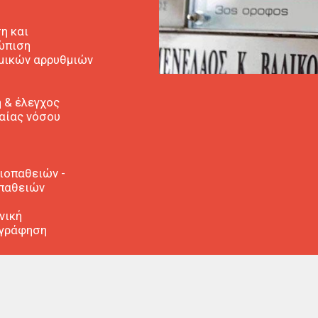
η και
ώπιση
μικών αρρυθμιών
 & έλεγχος
αίας νόσου
ιοπαθειών -
παθειών
νική
γράφηση